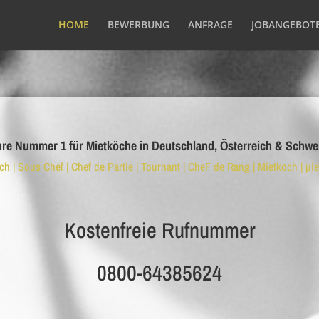
HOME
BEWERBUNG
ANFRAGE
JOBANGEBOT
hre Nummer 1 für Mietköche in Deutschland, Österreich & Schwe
h | Sous Chef | Chef de Partie | Tournant | CheF de Rang | Mietkoch | µie
Kostenfreie Rufnummer
0800-64385624