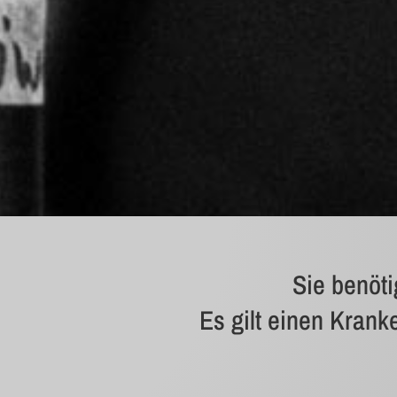
Sie benöti
Es gilt einen Krank