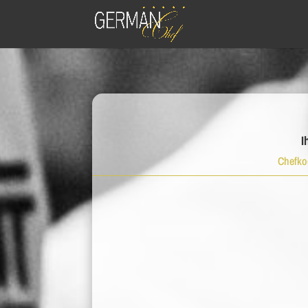
I
Chefkoc