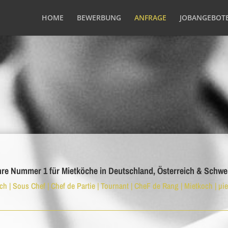
HOME
BEWERBUNG
ANFRAGE
JOBANGEBOT
hre Nummer 1 für Mietköche in Deutschland, Österreich & Schwe
h | Sous Chef | Chef de Partie | Tournant | CheF de Rang | Mietkoch | µie