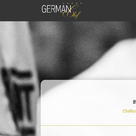
I
Chefkoc